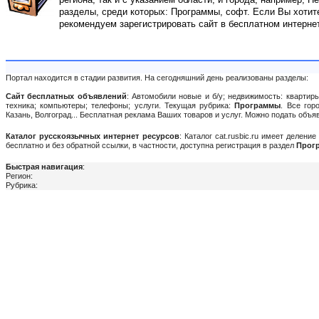
разделы, среди которых: Программы, софт. Если Вы хотите
рекомендуем зарегистрировать сайт в бесплатном интерне
Портал находится в стадии развития. На сегодняшний день реализованы разделы:
Сайт бесплатных объявлений
: Автомобили новые и б/у; недвижимость: квартиры
техника; компьютеры; телефоны; услуги. Текущая рубрика:
Программы
. Все гор
Казань, Волгоград... Бесплатная реклама Ваших товаров и услуг. Можно подать объ
Каталог русскоязычных интернет ресурсов
: Каталог cat.rusbic.ru имеет делен
бесплатно и без обратной ссылки, в частности, доступна регистрация в раздел
Прог
Быстрая навигация
:
Регион:
Рубрика: