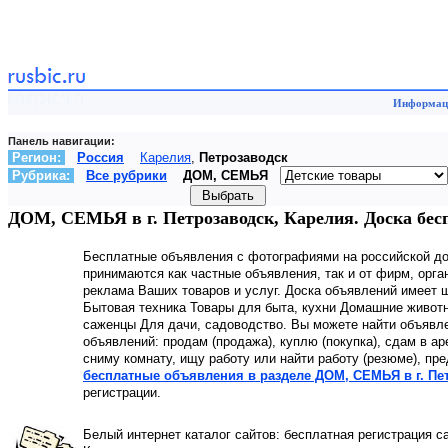
Информаци
Панель навигации:
Регион:
Россия
Карелия
,
Петрозаводск
Рубрика:
Все рубрики
ДОМ, СЕМЬЯ
ДОМ, СЕМЬЯ в г. Петрозаводск, Карелия. Доска бес
Бесплатные объявления с фотографиями на российской д
принимаются как частные объявления, так и от фирм, орга
реклама Ваших товаров и услуг. Доска объявлений имеет
Бытовая техника Товары для быта, кухни Домашние животн
саженцы Для дачи, садоводство. Вы можете найти объявлен
объявлений: продам (продажа), куплю (покупка), сдам в а
сниму комнату, ищу работу или найти работу (резюме), пр
бесплатные объявления в разделе ДОМ, СЕМЬЯ в г. Пе
регистрации.
Белый интернет каталог сайтов: бесплатная регистрация с