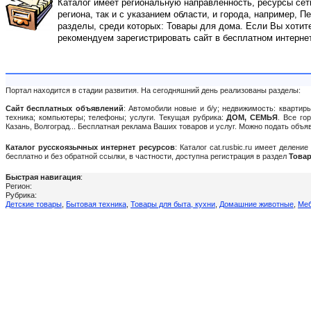
Каталог имеет региональную направленность, ресурсы сети
региона, так и с указанием области, и города, например, П
разделы, среди которых: Товары для дома. Если Вы хотите
рекомендуем зарегистрировать сайт в бесплатном интерне
Портал находится в стадии развития. На сегодняшний день реализованы разделы:
Сайт бесплатных объявлений
: Автомобили новые и б/у; недвижимость: квартиры
техника; компьютеры; телефоны; услуги. Текущая рубрика:
ДОМ, СЕМЬЯ
. Все го
Казань, Волгоград... Бесплатная реклама Ваших товаров и услуг. Можно подать объ
Каталог русскоязычных интернет ресурсов
: Каталог cat.rusbic.ru имеет делен
бесплатно и без обратной ссылки, в частности, доступна регистрация в раздел
Товар
Быстрая навигация
:
Регион:
Рубрика:
Детские товары
,
Бытовая техника
,
Товары для быта, кухни
,
Домашние животные
,
Меб