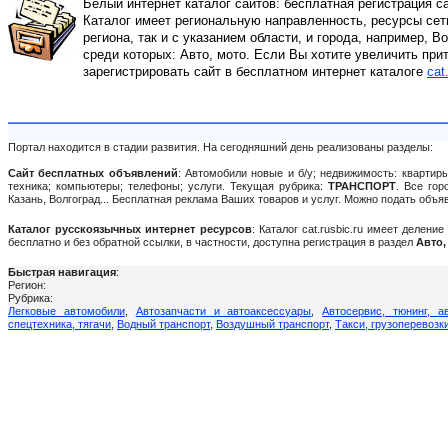
Белый интернет каталог сайтов: бесплатная регистрация с
Каталог имеет региональную направленность, ресурсы сети
региона, так и с указанием области, и города, например, В
среди которых: Авто, мото. Если Вы хотите увеличить при
зарегистрировать сайт в бесплатном интернет каталоге
cat
Портал находится в стадии развития. На сегодняшний день реализованы разделы:
Сайт бесплатных объявлений
: Автомобили новые и б/у; недвижимость: квартиры
техника; компьютеры; телефоны; услуги. Текущая рубрика:
ТРАНСПОРТ
. Все гор
Казань, Волгоград... Бесплатная реклама Ваших товаров и услуг. Можно подать объ
Каталог русскоязычных интернет ресурсов
: Каталог cat.rusbic.ru имеет делен
бесплатно и без обратной ссылки, в частности, доступна регистрация в раздел
Авто,
Быстрая навигация
:
Регион:
Рубрика:
Легковые автомобили
,
Автозапчасти и автоаксессуары
,
Автосервис, тюнинг, а
спецтехника, тягачи
,
Водный транспорт
,
Воздушный транспорт
,
Такси, грузоперевозк