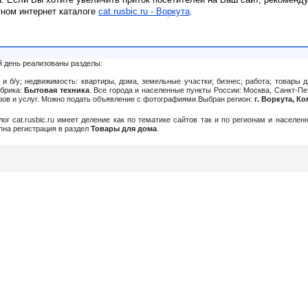
тном интернет каталоге
cat.rusbic.ru - Воркута
.
й день реализованы разделы:
и б/у; недвижимость: квартиры, дома, земельные участки; бизнес; работа; товары д
убрика:
Бытовая техника
. Все города и населенные пункты России: Москва, Санкт-Пе
аров и услуг. Можно подать объявление c фотографиями.Выбран регион:
г. Воркута, К
алог cat.rusbic.ru имеет деление как по тематике сайтов так и по регионам и населе
упна регистрация в раздел
Товары для дома
.