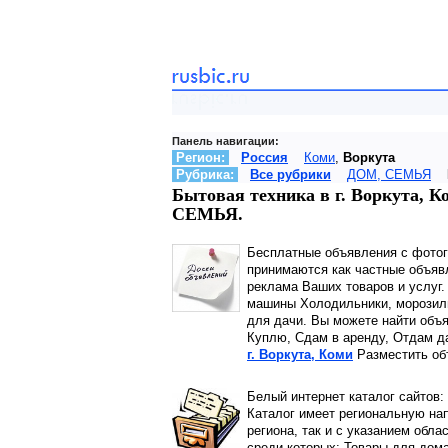
Панель навигации:
Регион:
Россия
Коми
,
Воркута
Рубрика:
Все рубрики
ДОМ, СЕМЬЯ
Бытовая техника в г. Воркута, 
СЕМЬЯ.
Бесплатные объявления с фото
принимаются как частные объявл
реклама Ваших товаров и услуг.
машины Холодильники, морозиль
для дачи. Вы можете найти объя
Куплю, Сдам в аренду, Отдам 
г. Воркута, Коми
Разместить об
Белый интернет каталог сайтов:
Каталог имеет региональную нап
региона, так и с указанием обла
среди которых: Товары для дома