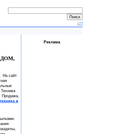
Реклама
- ДОМ,
"
. На сайт
тная
альные
 Техника
: Продажа,
техника в
сылками.
зания
 разделы,
уем