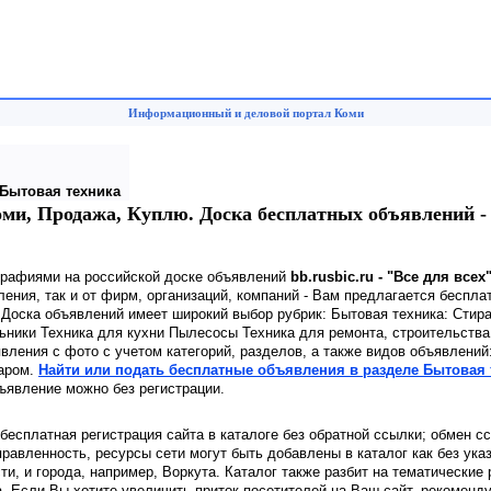
Информационный и деловой портал Коми
Бытовая техника
Коми, Продажа, Куплю. Доска бесплатных объявлений 
графиями на российской доске объявлений
bb.rusbic.ru - "Все для всех
ения, так и от фирм, организаций, компаний - Вам предлагается беспла
 Доска объявлений имеет широкий выбор рубрик: Бытовая техника: Стир
ники Техника для кухни Пылесосы Техника для ремонта, строительства
вления с фото с учетом категорий, разделов, а также видов объявлений
даром.
Найти или подать бесплатные объявления в разделе Бытовая 
ъявление можно без регистрации.
 бесплатная регистрация сайта в каталоге без обратной ссылки; обмен с
равленность, ресурсы сети могут быть добавлены в каталог как без ука
сти, и города, например, Воркута. Каталог также разбит на тематические
. Если Вы хотите увеличить приток посетителей на Ваш сайт, рекоменд