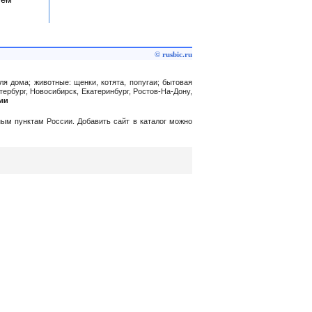
© rusbic.ru
ля дома; животные: щенки, котята, попугаи; бытовая
тербург, Новосибирск, Екатеринбург, Ростов-На-Дону,
оми
нным пунктам России. Добавить сайт в каталог можно