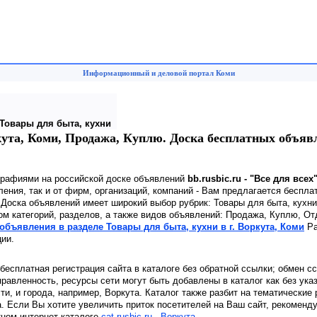
Информационный и деловой портал Коми
Товары для быта, кухни
кута, Коми, Продажа, Куплю. Доска бесплатных объяв
графиями на российской доске объявлений
bb.rusbic.ru - "Все для всех
ения, так и от фирм, организаций, компаний - Вам предлагается беспла
 Доска объявлений имеет широкий выбор рубрик: Товары для быта, кух
ом категорий, разделов, а также видов объявлений: Продажа, Куплю, О
объявления в разделе Товары для быта, кухни в г. Воркута, Коми
Ра
ии.
 бесплатная регистрация сайта в каталоге без обратной ссылки; обмен с
равленность, ресурсы сети могут быть добавлены в каталог как без ука
сти, и города, например, Воркута. Каталог также разбит на тематические
. Если Вы хотите увеличить приток посетителей на Ваш сайт, рекоменд
тном интернет каталоге
cat.rusbic.ru - Воркута
.