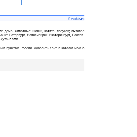
© rusbic.ru
ля дома; животные: щенки, котята, попугаи; бытовая
анкт-Петербург, Новосибирск, Екатеринбург, Ростов-
ркута, Коми
нным пунктам России. Добавить сайт в каталог можно