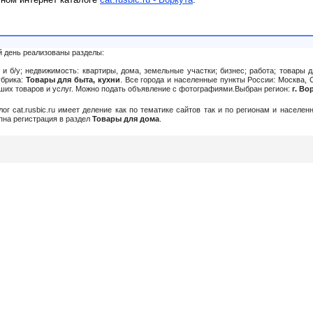
й день реализованы разделы:
и б/у; недвижимость: квартиры, дома, земельные участки; бизнес; работа; товары д
убрика:
Товары для быта, кухни
. Все города и населенные пункты России: Москва, С
Ваших товаров и услуг. Можно подать объявление c фотографиями.Выбран регион:
г. Во
алог cat.rusbic.ru имеет деление как по тематике сайтов так и по регионам и населе
упна регистрация в раздел
Товары для дома
.