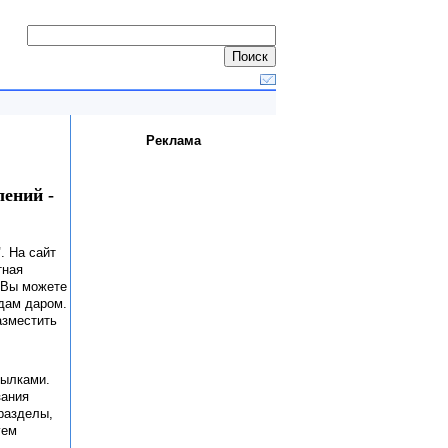
Реклама
лений -
"
. На сайт
тная
ниВы можете
тдам даром.
зместить
сылками.
зания
 разделы,
уем