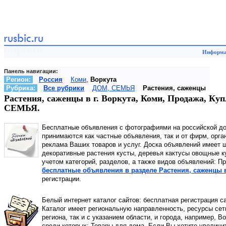
Информа
Панель навигации:
Регион:
Россия
Коми
,
Воркута
Рубрика:
Все рубрики
ДОМ, СЕМЬЯ
Растения, саженцы
Растения, саженцы в г. Воркута, Коми, Продажа, Ку
СЕМЬЯ.
Бесплатные объявления с фотографиями на российской д
принимаются как частные объявления, так и от фирм, орга
реклама Ваших товаров и услуг. Доска объявлений имеет ш
декоративные растения кусты, деревья кактусы овощные к
учетом категорий, разделов, а также видов объявлений: 
бесплатные объявления в разделе Растения, саженцы в
регистрации.
Белый интернет каталог сайтов: бесплатная регистрация с
Каталог имеет региональную направленность, ресурсы сети
региона, так и с указанием области, и города, например, В
среди которых: Товары для дома. Если Вы хотите увеличи