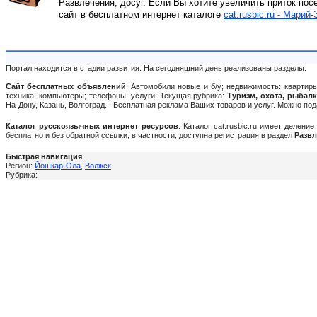
Развлечения, досуг. Если Вы хотите увеличить приток пос
сайт в бесплатном интернет каталоге
cat.rusbic.ru - Марий-
Портал находится в стадии развития. На сегодняшний день реализованы разделы:
Сайт бесплатных объявлений
: Автомобили новые и б/у; недвижимость: квартиры
техника; компьютеры; телефоны; услуги. Текущая рубрика:
Туризм, охота, рыбал
На-Дону, Казань, Волгоград... Бесплатная реклама Ваших товаров и услуг. Можно п
Каталог русскоязычных интернет ресурсов
: Каталог cat.rusbic.ru имеет делен
бесплатно и без обратной ссылки, в частности, доступна регистрация в раздел
Развл
Быстрая навигация
:
Регион:
Йошкар-Ола
,
Волжск
Рубрика: