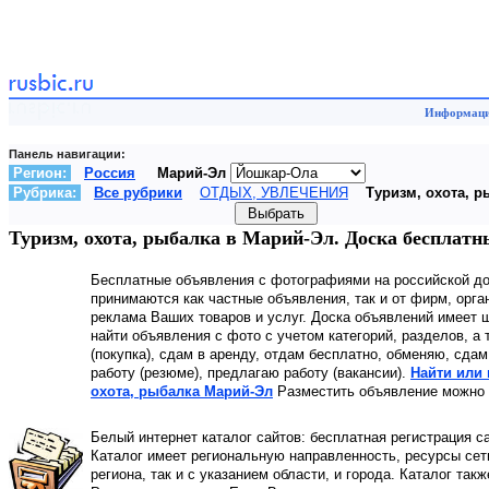
Информаци
Панель навигации:
Регион:
Россия
Марий-Эл
Рубрика:
Все рубрики
ОТДЫХ, УВЛЕЧЕНИЯ
Туризм, охота, р
Туризм, охота, рыбалка в Марий-Эл. Доска беспл
Бесплатные объявления с фотографиями на российской д
принимаются как частные объявления, так и от фирм, орга
реклама Ваших товаров и услуг. Доска объявлений имеет 
найти объявления с фото с учетом категорий, разделов, а
(покупка), сдам в аренду, отдам бесплатно, обменяю, сдам
работу (резюме), предлагаю работу (вакансии).
Найти или 
охота, рыбалка Марий-Эл
Разместить объявление можно б
Белый интернет каталог сайтов: бесплатная регистрация с
Каталог имеет региональную направленность, ресурсы сети
региона, так и с указанием области, и города. Каталог так