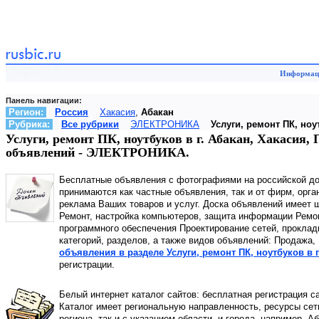
Информаци
Панель навигации:
Регион:
Россия
Хакасия
,
Абакан
Рубрика:
Все рубрики
ЭЛЕКТРОНИКА
Услуги, ремонт ПК, ноу
Услуги, ремонт ПК, ноутбуков в г. Абакан, Хакасия,
объявлений - ЭЛЕКТРОНИКА.
Бесплатные объявления с фотографиями на российской д
принимаются как частные объявления, так и от фирм, орга
реклама Ваших товаров и услуг. Доска объявлений имеет ш
Ремонт, настройка компьютеров, защита информации Ремон
программного обеспечения Проектирование сетей, проклад
категорий, разделов, а также видов объявлений: Продажа
объявления в разделе Услуги, ремонт ПК, ноутбуков в г
регистрации.
Белый интернет каталог сайтов: бесплатная регистрация с
Каталог имеет региональную направленность, ресурсы сети
региона, так и с указанием области, и города, например, А