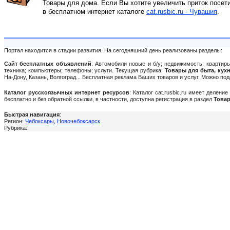
Товары для дома. Если Вы хотите увеличить приток посет
в бесплатном интернет каталоге
cat.rusbic.ru - Чувашия
.
Портал находится в стадии развития. На сегодняшний день реализованы разделы:
Сайт бесплатных объявлений
: Автомобили новые и б/у; недвижимость: квартиры
техника; компьютеры; телефоны; услуги. Текущая рубрика:
Товары для быта, кух
На-Дону, Казань, Волгоград... Бесплатная реклама Ваших товаров и услуг. Можно п
Каталог русскоязычных интернет ресурсов
: Каталог cat.rusbic.ru имеет делен
бесплатно и без обратной ссылки, в частности, доступна регистрация в раздел
Товар
Быстрая навигация
:
Регион:
Чебоксары
,
Новочебоксарск
Рубрика: