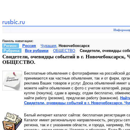
Информаци
Панель навигации:
Регион:
Россия
Чувашия
,
Новочебоксарск
Рубрика:
Все рубрики
ОБЩЕСТВО
Свидетели, очевидцы соб
Свидетели, очевидцы событий в г. Новочебоксарск, 
ОБЩЕСТВО.
Бесплатные объявления с фотографиями на российской д
принимаются как частные объявления, так и от фирм, орга
реклама Ваших товаров и услуг. Доска объявлений имеет 
можете найти объявления с фото с учетом категорий, разд
куплю (покупка), сдам в аренду, отдам бесплатно, обменя
найти работу (резюме), предлагаю работу (вакансии).
Найт
Свидетели, очевидцы событий в г. Новочебоксарск, Ч
Белый интернет каталог сайтов: бесплатная регистрация с
Каталог имеет региональную направленность, ресурсы сети
региона, так и с указанием области, и города, например, Н
разделы, среди которых: Человек и общество. Если Вы хот