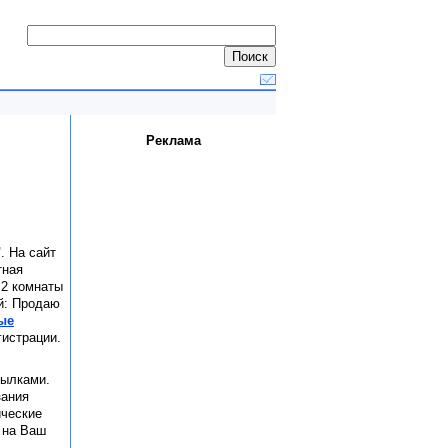
Реклама
"
. На сайт
тная
 2 комнаты
ий: Продаю
ые
истрации.
сылками.
зания
ические
 на Ваш