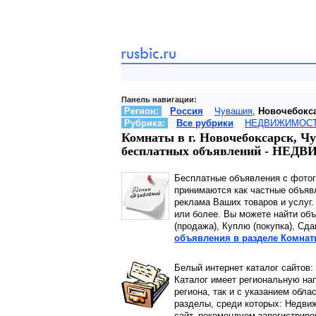
Панель навигации:
Регион:
Россия
Чувашия
,
Новочебокс
Рубрика:
Все рубрики
НЕДВИЖИМОС
Комнаты в г. Новочебоксарск, Ч
бесплатных объявлений - НЕ
Бесплатные объявления с фото
принимаются как частные объявл
реклама Ваших товаров и услуг.
или более. Вы можете найти объ
(продажа), Куплю (покупка), Сд
объявления в разделе Комнат
Белый интернет каталог сайтов:
Каталог имеет региональную нап
региона, так и с указанием обла
разделы, среди которых: Недвиж
сайт, рекомендуем зарегистриро