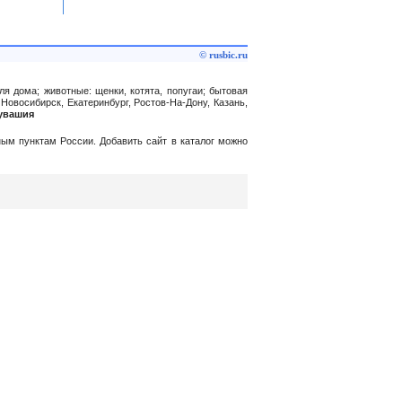
© rusbic.ru
ля дома; животные: щенки, котята, попугаи; бытовая
 Новосибирск, Екатеринбург, Ростов-На-Дону, Казань,
Чувашия
нным пунктам России. Добавить сайт в каталог можно