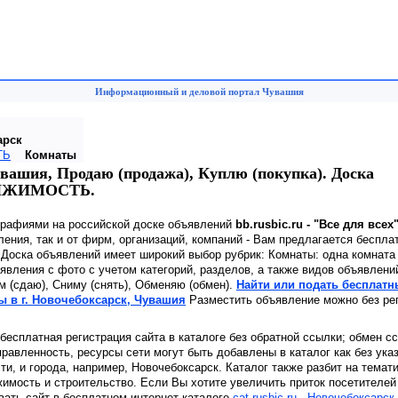
Информационный и деловой портал Чувашия
арск
ТЬ
Комнаты
увашия, Продаю (продажа), Куплю (покупка). Доска
ДВИЖИМОСТЬ.
графиями на российской доске объявлений
bb.rusbic.ru - "Все для всех
ения, так и от фирм, организаций, компаний - Вам предлагается беспла
 Доска объявлений имеет широкий выбор рубрик: Комнаты: одна комната
явления с фото с учетом категорий, разделов, а также видов объявлен
ам (сдаю), Сниму (снять), Обменяю (обмен).
Найти или подать бесплатн
ы в г. Новочебоксарск, Чувашия
Разместить объявление можно без рег
 бесплатная регистрация сайта в каталоге без обратной ссылки; обмен с
равленность, ресурсы сети могут быть добавлены в каталог как без ука
сти, и города, например, Новочебоксарск. Каталог также разбит на темат
имость и строительство. Если Вы хотите увеличить приток посетителей
вать сайт в бесплатном интернет каталоге
cat.rusbic.ru - Новочебоксарск
.