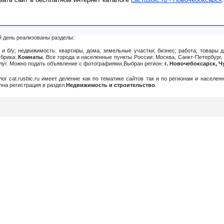
й день реализованы разделы:
и б/у; недвижимость: квартиры, дома, земельные участки; бизнес; работа; товары д
убрика:
Комнаты
. Все города и населенные пункты России: Москва, Санкт-Петербург,
слуг. Можно подать объявление c фотографиями.Выбран регион:
г. Новочебоксарск, 
алог cat.rusbic.ru имеет деление как по тематике сайтов так и по регионам и населе
упна регистрация в раздел
Недвижимость и строительство
.