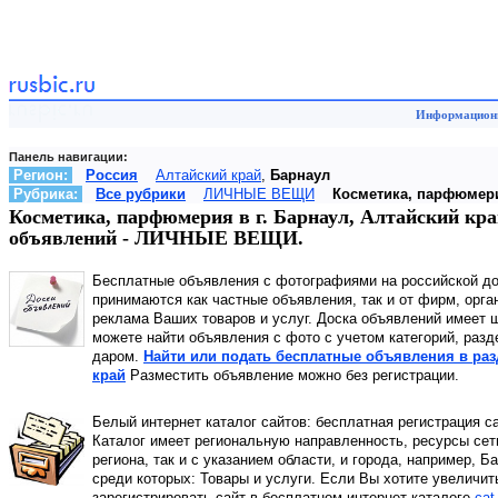
Информационн
Панель навигации:
Регион:
Россия
Алтайский край
,
Барнаул
Рубрика:
Все рубрики
ЛИЧНЫЕ ВЕЩИ
Косметика, парфюмер
Косметика, парфюмерия в г. Барнаул, Алтайский кр
объявлений - ЛИЧНЫЕ ВЕЩИ.
Бесплатные объявления с фотографиями на российской д
принимаются как частные объявления, так и от фирм, орга
реклама Ваших товаров и услуг. Доска объявлений имеет
можете найти объявления с фото с учетом категорий, раз
даром.
Найти или подать бесплатные объявления в раз
край
Разместить объявление можно без регистрации.
Белый интернет каталог сайтов: бесплатная регистрация с
Каталог имеет региональную направленность, ресурсы сети
региона, так и с указанием области, и города, например, 
среди которых: Товары и услуги. Если Вы хотите увеличит
зарегистрировать сайт в бесплатном интернет каталоге
cat