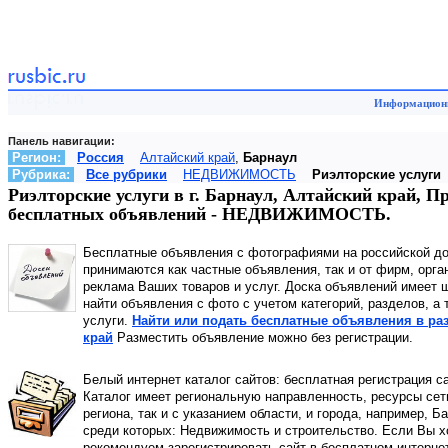
Информационн
Панель навигации:
Регион:
Россия
Алтайский край
,
Барнаул
Рубрика:
Все рубрики
НЕДВИЖИМОСТЬ
Риэлторские услуги
Риэлторские услуги в г. Барнаул, Алтайский край, П
бесплатных объявлений - НЕДВИЖИМОСТЬ.
Бесплатные объявления с фотографиями на российской д
принимаются как частные объявления, так и от фирм, орга
реклама Ваших товаров и услуг. Доска объявлений имеет 
найти объявления с фото с учетом категорий, разделов, а
услуги.
Найти или подать бесплатные объявления в разд
край
Разместить объявление можно без регистрации.
Белый интернет каталог сайтов: бесплатная регистрация с
Каталог имеет региональную направленность, ресурсы сети
региона, так и с указанием области, и города, например, 
среди которых: Недвижимость и строительство. Если Вы хо
рекомендуем зарегистрировать сайт в бесплатном интерне