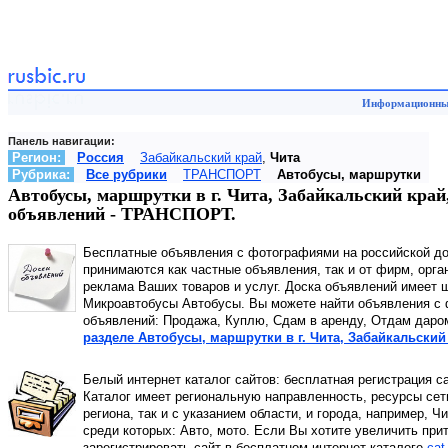
Информационный
Панель навигации:
Регион:
Россия
Забайкальский край
,
Чита
Рубрика:
Все рубрики
ТРАНСПОРТ
Автобусы, маршрутки
Автобусы, маршрутки в г. Чита, Забайкальский край
объявлений - ТРАНСПОРТ.
Бесплатные объявления с фотографиями на российской д
принимаются как частные объявления, так и от фирм, орга
реклама Ваших товаров и услуг. Доска объявлений имеет 
Микроавтобусы Автобусы. Вы можете найти объявления с ф
объявлений: Продажа, Куплю, Сдам в аренду, Отдам даро
разделе Автобусы, маршрутки в г. Чита, Забайкальский
Белый интернет каталог сайтов: бесплатная регистрация с
Каталог имеет региональную направленность, ресурсы сети
региона, так и с указанием области, и города, например, Ч
среди которых: Авто, мото. Если Вы хотите увеличить при
зарегистрировать сайт в бесплатном интернет каталоге
cat