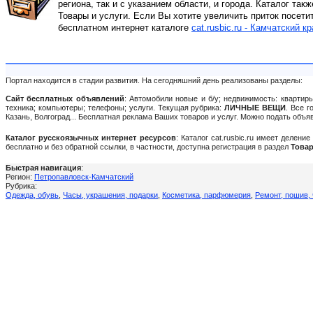
региона, так и с указанием области, и города. Каталог так
Товары и услуги. Если Вы хотите увеличить приток посети
бесплатном интернет каталоге
cat.rusbic.ru - Камчатский кр
Портал находится в стадии развития. На сегодняшний день реализованы разделы:
Сайт бесплатных объявлений
: Автомобили новые и б/у; недвижимость: квартиры
техника; компьютеры; телефоны; услуги. Текущая рубрика:
ЛИЧНЫЕ ВЕЩИ
. Все 
Казань, Волгоград... Бесплатная реклама Ваших товаров и услуг. Можно подать объ
Каталог русскоязычных интернет ресурсов
: Каталог cat.rusbic.ru имеет делен
бесплатно и без обратной ссылки, в частности, доступна регистрация в раздел
Товар
Быстрая навигация
:
Регион:
Петропавловск-Камчатский
Рубрика:
Одежда, обувь
,
Часы, украшения, подарки
,
Косметика, парфюмерия
,
Ремонт, пошив, 