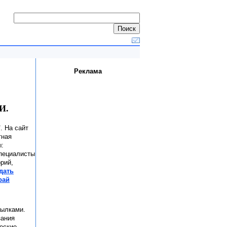
Реклама
И.
"
. На сайт
тная
ы:
Специалисты
рий,
дать
рай
сылками.
зания
ческие