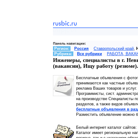
Панель навигации:
Регион:
Россия
Ставропольский край
,
Рубрика:
Все рубрики
РАБОТА, ВАКА
Инженеры, специалисты в г. Нев
(вакансии), Ищу работу (резюм
Бесплатные объявления с фото
принимаются как частные объявл
реклама Ваших товаров и услуг.
Программисты, сист. администр
на производстве Специалисты по
разделов, а также видов объявл
бесплатные объявления в раз
Разместить объявление можно б
Белый интернет каталог сайтов:
Каталог имеет региональную нап
региона, так и с указанием обла