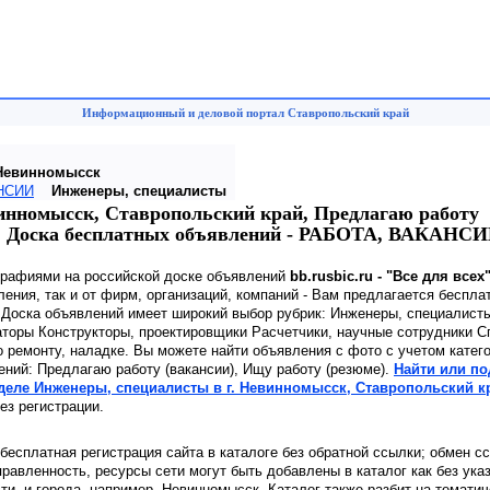
Информационный и деловой портал Ставропольский край
Невинномысск
НСИИ
Инженеры, специалисты
инномысск, Ставропольский край, Предлагаю работу
е). Доска бесплатных объявлений - РАБОТА, ВАКАНСИ
графиями на российской доске объявлений
bb.rusbic.ru - "Все для всех
ения, так и от фирм, организаций, компаний - Вам предлагается беспла
 Доска объявлений имеет широкий выбор рубрик: Инженеры, специалист
аторы Конструкторы, проектировщики Расчетчики, научные сотрудники 
 ремонту, наладке. Вы можете найти объявления с фото с учетом катего
ений: Предлагаю работу (вакансии), Ищу работу (резюме).
Найти или по
деле Инженеры, специалисты в г. Невинномысск, Ставропольский к
ез регистрации.
 бесплатная регистрация сайта в каталоге без обратной ссылки; обмен с
равленность, ресурсы сети могут быть добавлены в каталог как без ука
сти, и города, например, Невинномысск. Каталог также разбит на темати