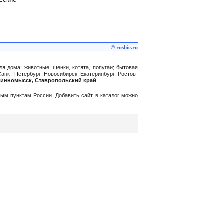
© rusbic.ru
ля дома; животные: щенки, котята, попугаи; бытовая
Санкт-Петербург, Новосибирск, Екатеринбург, Ростов-
евинномысск, Ставропольский край
нным пунктам России. Добавить сайт в каталог можно