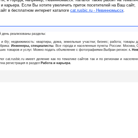
 и карьера. Если Вы хотите увеличить приток посетителей на Ваш сайт,
сайт в бесплатном интернет каталоге
cat.rusbic.ru - Невинномысск
.
й день реализованы разделы:
и б/у; недвижимость: квартиры, дома, земельные участки; бизнес; работа; товары д
убрика:
Инженеры, специалисты
. Все города и населенные пункты России: Москва, 
Ваших товаров и услуг. Можно подать объявление c фотографиями.Выбран регион:
г. Н
алог cat.rusbic.ru имеет деление как по тематике сайтов так и по регионам и населе
упна регистрация в раздел
Работа и карьера
.