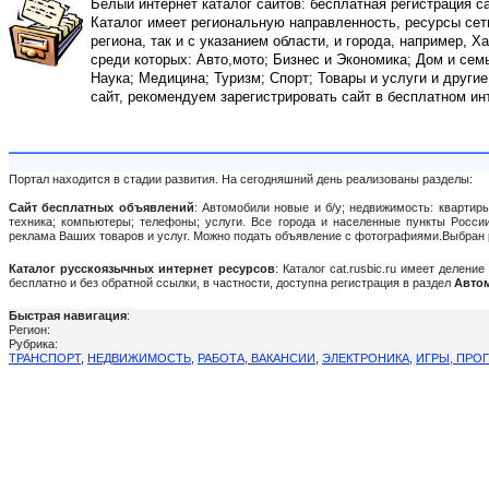
Белый интернет каталог сайтов: бесплатная регистрация с
Каталог имеет региональную направленность, ресурсы сети
региона, так и с указанием области, и города, например, Х
среди которых: Авто,мото; Бизнес и Экономика; Дом и сем
Наука; Медицина; Туризм; Спорт; Товары и услуги и други
сайт, рекомендуем зарегистрировать сайт в бесплатном ин
Портал находится в стадии развития. На сегодняшний день реализованы разделы:
Сайт бесплатных объявлений
: Автомобили новые и б/у; недвижимость: квартиры
техника; компьютеры; телефоны; услуги. Все города и населенные пункты России:
реклама Ваших товаров и услуг. Можно подать объявление c фотографиями.Выбран 
Каталог русскоязычных интернет ресурсов
: Каталог cat.rusbic.ru имеет делен
бесплатно и без обратной ссылки, в частности, доступна регистрация в раздел
Автом
Быстрая навигация
:
Регион:
Рубрика:
ТРАНСПОРТ
,
НЕДВИЖИМОСТЬ
,
РАБОТА, ВАКАНСИИ
,
ЭЛЕКТРОНИКА
,
ИГРЫ, ПРО