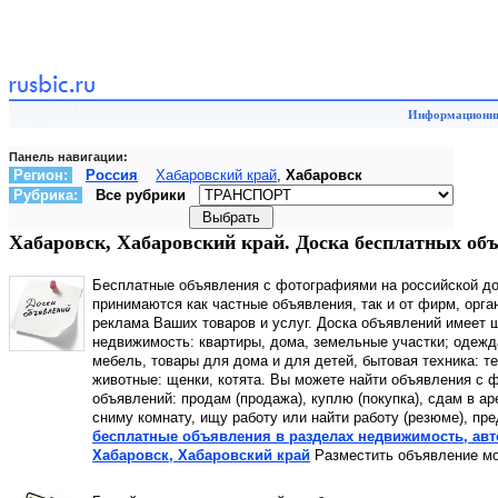
Информационны
Панель навигации:
Регион:
Россия
Хабаровский край
,
Хабаровск
Рубрика:
Все рубрики
Хабаровск, Хабаровский край. Доска бесплатных объ
Бесплатные объявления с фотографиями на российской д
принимаются как частные объявления, так и от фирм, орга
реклама Ваших товаров и услуг. Доска объявлений имеет ш
недвижимость: квартиры, дома, земельные участки; одежд
мебель, товары для дома и для детей, бытовая техника: т
животные: щенки, котята. Вы можете найти объявления с ф
объявлений: продам (продажа), куплю (покупка), сдам в а
сниму комнату, ищу работу или найти работу (резюме), пр
бесплатные объявления в разделах недвижимость, автот
Хабаровск, Хабаровский край
Разместить объявление мо