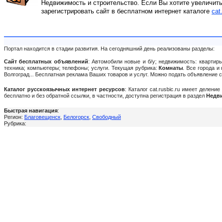
Недвижимость и строительство. Если Вы хотите увеличить
зарегистрировать сайт в бесплатном интернет каталоге
cat
Портал находится в стадии развития. На сегодняшний день реализованы разделы:
Сайт бесплатных объявлений
: Автомобили новые и б/у; недвижимость: квартиры
техника; компьютеры; телефоны; услуги. Текущая рубрика:
Комнаты
. Все города и
Волгоград... Бесплатная реклама Ваших товаров и услуг. Можно подать объявление
Каталог русскоязычных интернет ресурсов
: Каталог cat.rusbic.ru имеет делен
бесплатно и без обратной ссылки, в частности, доступна регистрация в раздел
Недви
Быстрая навигация
:
Регион:
Благовещенск
,
Белогорск
,
Свободный
Рубрика: