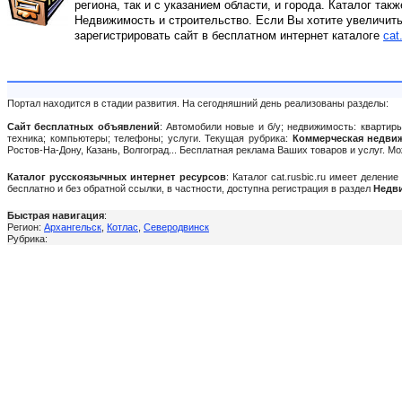
региона, так и с указанием области, и города. Каталог так
Недвижимость и строительство. Если Вы хотите увеличить
зарегистрировать сайт в бесплатном интернет каталоге
cat
Портал находится в стадии развития. На сегодняшний день реализованы разделы:
Сайт бесплатных объявлений
: Автомобили новые и б/у; недвижимость: квартиры
техника; компьютеры; телефоны; услуги. Текущая рубрика:
Коммерческая недви
Ростов-На-Дону, Казань, Волгоград... Бесплатная реклама Ваших товаров и услуг. 
Каталог русскоязычных интернет ресурсов
: Каталог cat.rusbic.ru имеет делен
бесплатно и без обратной ссылки, в частности, доступна регистрация в раздел
Недви
Быстрая навигация
:
Регион:
Архангельск
,
Котлас
,
Северодвинск
Рубрика: