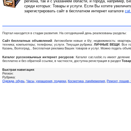
региона, так и с указанием области, и города, например, 
среди которых: Товары и услуги. Если Вы хотите увеличит
зарегистрировать сайт в бесплатном интернет каталоге
cat
Портал находится в стадии развития. На сегодняшний день реализованы разделы:
Сайт бесплатных объявлений
: Автомобили новые и б/у; недвижимость: квартиры
техника; компьютеры; телефоны; услуги. Текущая рубрика:
ЛИЧНЫЕ ВЕЩИ
. Все 
Казань, Волгоград... Бесплатная реклама Ваших товаров и услуг. Можно подать объ
Каталог русскоязычных интернет ресурсов
: Каталог cat.rusbic.ru имеет делен
бесплатно и без обратной ссылки, в частности, доступна регистрация в раздел
Товар
Быстрая навигация
:
Регион:
Рубрика:
Одежда, обувь
,
Часы, украшения, подарки
,
Косметика, парфюмерия
,
Ремонт, пошив, 