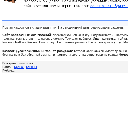
Человек и общество. Если Вы хотите увеличить приток по
сайт в бесплатном интернет каталоге
cat.rusbic.ru - Брянск
Портал находится в стадии развития. На сегодняшний день реализованы разделы:
Сайт бесплатных объявлений
: Автомобили новые и б/у; недвижимость: квартиры
техника; компьютеры; телефоны; услуги. Текущая рубрика:
Ищу человека, найти
Ростов-На-Дону, Казань, Волгоград... Бесплатная реклама Ваших товаров и услуг. 
Каталог русскоязычных интернет ресурсов
: Каталог cat.rusbic.ru имеет делен
бесплатно и без обратной ссылки, в частности, доступна регистрация в раздел
Челов
Быстрая навигация
:
Регион:
Брянск
,
Клинцы
Рубрика: