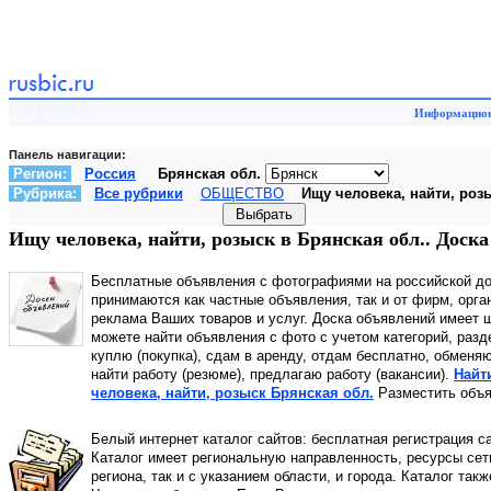
Информационн
Панель навигации:
Регион:
Россия
Брянская обл.
Рубрика:
Все рубрики
ОБЩЕСТВО
Ищу человека, найти, роз
Ищу человека, найти, розыск в Брянская обл.. До
Бесплатные объявления с фотографиями на российской д
принимаются как частные объявления, так и от фирм, орга
реклама Ваших товаров и услуг. Доска объявлений имеет 
можете найти объявления с фото с учетом категорий, разд
куплю (покупка), сдам в аренду, отдам бесплатно, обменя
найти работу (резюме), предлагаю работу (вакансии).
Найт
человека, найти, розыск Брянская обл.
Разместить объя
Белый интернет каталог сайтов: бесплатная регистрация с
Каталог имеет региональную направленность, ресурсы сети
региона, так и с указанием области, и города. Каталог так