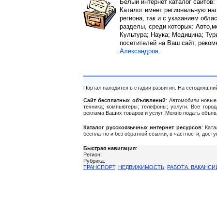
Белый интернет каталог сайтов:
Каталог имеет региональную нап
региона, так и с указанием обла
разделы, среди которых: Авто,м
Культура; Наука; Медицина; Тур
посетителей на Ваш сайт, реком
Александров
.
Портал находится в стадии развития. На сегодняшни
Сайт бесплатных объявлений
: Автомобили новые 
техника; компьютеры; телефоны; услуги. Все город
реклама Ваших товаров и услуг. Можно подать объя
Каталог русскоязычных интернет ресурсов
: Кат
бесплатно и без обратной ссылки, в частности, дост
Быстрая навигация
:
Регион:
Рубрика:
ТРАНСПОРТ
,
НЕДВИЖИМОСТЬ
,
РАБОТА, ВАКАНСИ