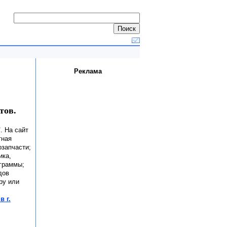
Реклама
тов.
"
. На сайт
тная
озапчасти;
ика,
ограммы;
дов
ру или
в г.