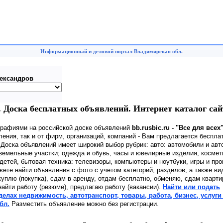
Информационный и деловой портал Владимирская обл.
ександров
 Доска бесплатных объявлений. Интернет каталог сай
графиями на российской доске объявлений
bb.rusbic.ru - "Все для всех
ения, так и от фирм, организаций, компаний - Вам предлагается беспла
 Доска объявлений имеет широкий выбор рубрик: авто: автомобили и авт
земельные участки; одежда и обувь, часы и ювелирные изделия, космет
детей, бытовая техника: телевизоры, компьютеры и ноутбуки, игры и пр
жете найти объявления с фото с учетом категорий, разделов, а также ви
куплю (покупка), сдам в аренду, отдам бесплатно, обменяю, сдам кварти
найти работу (резюме), предлагаю работу (вакансии).
Найти или подать
лах недвижимость, автотранспорт, товары, работа, бизнес, услуги 
бл.
Разместить объявление можно без регистрации.