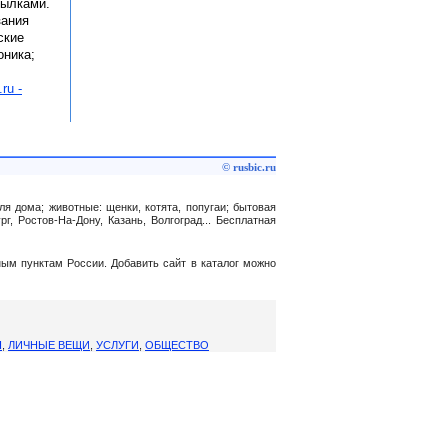
сылками.
зания
ские
оника;
.ru -
© rusbic.ru
ля дома; животные: щенки, котята, попугаи; бытовая
, Ростов-На-Дону, Казань, Волгоград... Бесплатная
нным пунктам России. Добавить сайт в каталог можно
Я
,
ЛИЧНЫЕ ВЕЩИ
,
УСЛУГИ
,
ОБЩЕСТВО