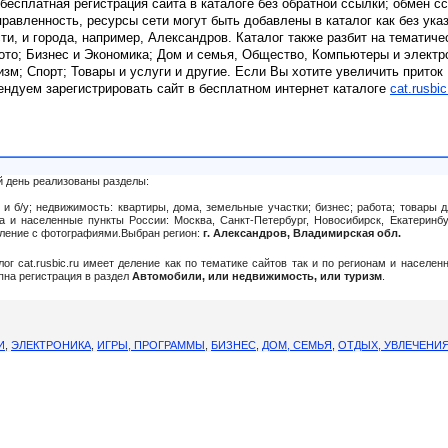
 бесплатная регистрация сайта в каталоге без обратной ссылки; обмен с
равленность, ресурсы сети могут быть добавлены в каталог как без ука
сти, и города, например, Александров. Каталог также разбит на тематиче
ото; Бизнес и Экономика; Дом и семья, Общество, Компьютеры и электр
изм; Спорт; Товары и услуги и другие. Если Вы хотите увеличить приток
ендуем зарегистрировать сайт в бесплатном интернет каталоге
cat.rusbic
й день реализованы разделы:
и б/у; недвижимость: квартиры, дома, земельные участки; бизнес; работа; товары д
а и населенные пункты России: Москва, Санкт-Петербург, Новосибирск, Екатеринбург
вление c фотографиями.Выбран регион:
г. Александров, Владимирская обл.
алог cat.rusbic.ru имеет деление как по тематике сайтов так и по регионам и населе
упна регистрация в раздел
Автомобили, или недвижимость, или туризм
.
И
,
ЭЛЕКТРОНИКА
,
ИГРЫ, ПРОГРАММЫ
,
БИЗНЕС
,
ДОМ, СЕМЬЯ
,
ОТДЫХ, УВЛЕЧЕНИ