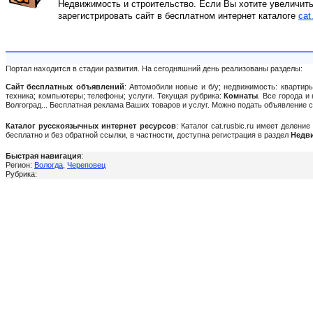
Недвижимость и строительство. Если Вы хотите увеличить
зарегистрировать сайт в бесплатном интернет каталоге
cat
Портал находится в стадии развития. На сегодняшний день реализованы разделы:
Сайт бесплатных объявлений
: Автомобили новые и б/у; недвижимость: квартиры
техника; компьютеры; телефоны; услуги. Текущая рубрика:
Комнаты
. Все города и
Волгоград... Бесплатная реклама Ваших товаров и услуг. Можно подать объявление
Каталог русскоязычных интернет ресурсов
: Каталог cat.rusbic.ru имеет делен
бесплатно и без обратной ссылки, в частности, доступна регистрация в раздел
Недви
Быстрая навигация
:
Регион:
Вологда
,
Череповец
Рубрика: