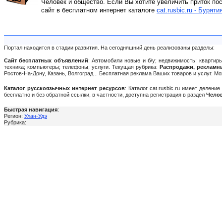
Человек и общество. Если Вы хотите увеличить приток по
сайт в бесплатном интернет каталоге
cat.rusbic.ru - Буряти
Портал находится в стадии развития. На сегодняшний день реализованы разделы:
Сайт бесплатных объявлений
: Автомобили новые и б/у; недвижимость: квартиры
техника; компьютеры; телефоны; услуги. Текущая рубрика:
Распродажи, рекламн
Ростов-На-Дону, Казань, Волгоград... Бесплатная реклама Ваших товаров и услуг. 
Каталог русскоязычных интернет ресурсов
: Каталог cat.rusbic.ru имеет делен
бесплатно и без обратной ссылки, в частности, доступна регистрация в раздел
Челов
Быстрая навигация
:
Регион:
Улан-Удэ
Рубрика: