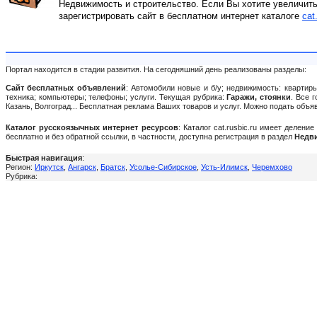
Недвижимость и строительство. Если Вы хотите увеличить
зарегистрировать сайт в бесплатном интернет каталоге
cat
Портал находится в стадии развития. На сегодняшний день реализованы разделы:
Сайт бесплатных объявлений
: Автомобили новые и б/у; недвижимость: квартиры
техника; компьютеры; телефоны; услуги. Текущая рубрика:
Гаражи, стоянки
. Все 
Казань, Волгоград... Бесплатная реклама Ваших товаров и услуг. Можно подать объ
Каталог русскоязычных интернет ресурсов
: Каталог cat.rusbic.ru имеет делен
бесплатно и без обратной ссылки, в частности, доступна регистрация в раздел
Недви
Быстрая навигация
:
Регион:
Иркутск
,
Ангарск
,
Братск
,
Усолье-Сибирское
,
Усть-Илимск
,
Черемхово
Рубрика: