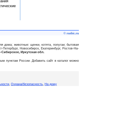
зания
атические
© rusbic.ru
ля дома; животные: щенки, котята, попугаи; бытовая
т-Петербург, Новосибирск, Екатеринбург, Ростов-На-
е-Сибирское, Иркутская обл.
нным пунктам России. Добавить сайт в каталог можно
ьности
,
Охрана/безопасность
,
На дому