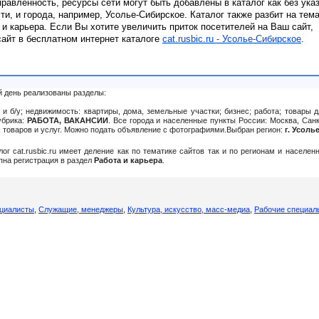
равленность, ресурсы сети могут быть добавлены в каталог как без ука
сти, и города, например, Усолье-Сибирское. Каталог также разбит на тем
 и карьера. Если Вы хотите увеличить приток посетителей на Ваш сайт,
сайт в бесплатном интернет каталоге
cat.rusbic.ru - Усолье-Сибирское
.
й день реализованы разделы:
и б/у; недвижимость: квартиры, дома, земельные участки; бизнес; работа; товары д
убрика:
РАБОТА, ВАКАНСИИ
. Все города и населенные пункты России: Москва, Санк
их товаров и услуг. Можно подать объявление c фотографиями.Выбран регион:
г. Усоль
алог cat.rusbic.ru имеет деление как по тематике сайтов так и по регионам и населе
упна регистрация в раздел
Работа и карьера
.
циалисты
,
Служащие, менеджеры
,
Культура, искусство, масс-медиа
,
Рабочие специал