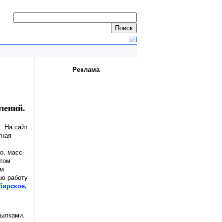
Реклама
лений.
"
. На сайт
тная
о, масс-
етом
ам
аю работу
бирское,
сылками.