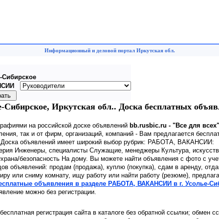
Информационный и деловой портал Иркутская обл.
-Сибирское
НСИИ
Сибирское, Иркутская обл.. Доска бесплатных объяв
графиями на российской доске объявлений
bb.rusbic.ru - "Все для всех
ения, так и от фирм, организаций, компаний - Вам предлагается беспла
. Доска объявлений имеет широкий выбор рубрик: РАБОТА, ВАКАНСИИ:
ерия Инженеры, специалисты Служащие, менеджеры Культура, искусств
храна/безопасность На дому. Вы можете найти объявления с фото с уч
дов объявлений: продам (продажа), куплю (покупка), сдам в аренду, отд
иру или сниму комнату, ищу работу или найти работу (резюме), предлаг
есплатные объявления в разделе РАБОТА, ВАКАНСИИ в г. Усолье-Си
вление можно без регистрации.
 бесплатная регистрация сайта в каталоге без обратной ссылки; обмен с