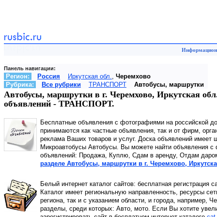
Информационн
Панель навигации:
Регион:
Россия
Иркутская обл.
,
Черемхово
Рубрика:
Все рубрики
ТРАНСПОРТ
Автобусы, маршрутки
Автобусы, маршрутки в г. Черемхово, Иркутская обл
объявлений - ТРАНСПОРТ.
Бесплатные объявления с фотографиями на российской д
принимаются как частные объявления, так и от фирм, орга
реклама Ваших товаров и услуг. Доска объявлений имеет 
Микроавтобусы Автобусы. Вы можете найти объявления с ф
объявлений: Продажа, Куплю, Сдам в аренду, Отдам даро
разделе Автобусы, маршрутки в г. Черемхово, Иркутска
Белый интернет каталог сайтов: бесплатная регистрация с
Каталог имеет региональную направленность, ресурсы сети
региона, так и с указанием области, и города, например, 
разделы, среди которых: Авто, мото. Если Вы хотите увел
зарегистрировать сайт в бесплатном интернет каталоге
cat