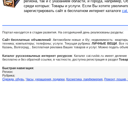
региона, так и с указанием области, и города, например, О
среди которых: Товары и услуги. Если Вы хотите увеличит
зарегистрировать сайт в бесплатном интернет каталоге
cat
Портал находится в стадии развития. На сегодняшний день реализованы разделы:
Сайт бесплатных объявлений
: Автомобили новые и б/у; недвижимость: квартиры
техника; компьютеры; телефоны; услуги. Текущая рубрика:
ЛИЧНЫЕ ВЕЩИ
. Все 
Казань, Волгоград... Бесплатная реклама Ваших товаров и услуг. Можно подать объ
Каталог русскоязычных интернет ресурсов
: Каталог cat.rusbic.ru имеет делен
бесплатно и без обратной ссылки, в частности, доступна регистрация в раздел
Товар
Быстрая навигация
:
Регион:
Рубрика:
Одежда, обувь
,
Часы, украшения, подарки
,
Косметика, парфюмерия
,
Ремонт, пошив, 