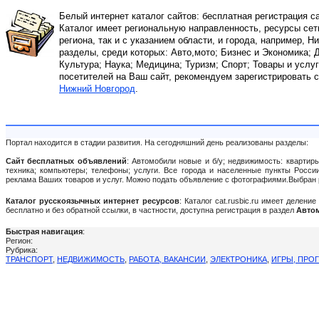
Белый интернет каталог сайтов: бесплатная регистрация с
Каталог имеет региональную направленность, ресурсы сети
региона, так и с указанием области, и города, например, 
разделы, среди которых: Авто,мото; Бизнес и Экономика;
Культура; Наука; Медицина; Туризм; Спорт; Товары и услуг
посетителей на Ваш сайт, рекомендуем зарегистрировать 
Нижний Новгород
.
Портал находится в стадии развития. На сегодняшний день реализованы разделы:
Сайт бесплатных объявлений
: Автомобили новые и б/у; недвижимость: квартиры
техника; компьютеры; телефоны; услуги. Все города и населенные пункты России:
реклама Ваших товаров и услуг. Можно подать объявление c фотографиями.Выбран 
Каталог русскоязычных интернет ресурсов
: Каталог cat.rusbic.ru имеет делен
бесплатно и без обратной ссылки, в частности, доступна регистрация в раздел
Автом
Быстрая навигация
:
Регион:
Рубрика:
ТРАНСПОРТ
,
НЕДВИЖИМОСТЬ
,
РАБОТА, ВАКАНСИИ
,
ЭЛЕКТРОНИКА
,
ИГРЫ, ПРО