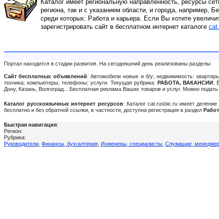
Каталог имеет региональную направленность, ресурсы сети
региона, так и с указанием области, и города, например, Б
среди которых: Работа и карьера. Если Вы хотите увеличи
зарегистрировать сайт в бесплатном интернет каталоге
cat
Портал находится в стадии развития. На сегодняшний день реализованы разделы:
Сайт бесплатных объявлений
: Автомобили новые и б/у; недвижимость: квартиры
техника; компьютеры; телефоны; услуги. Текущая рубрика:
РАБОТА, ВАКАНСИИ
. 
Дону, Казань, Волгоград... Бесплатная реклама Ваших товаров и услуг. Можно пода
Каталог русскоязычных интернет ресурсов
: Каталог cat.rusbic.ru имеет делен
бесплатно и без обратной ссылки, в частности, доступна регистрация в раздел
Работ
Быстрая навигация
:
Регион:
Рубрика:
Руководители
,
Финансы, бухгалтерия
,
Инженеры, специалисты
,
Служащие, менедже