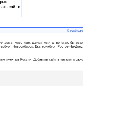
орых:
вать сайт в
© rusbic.ru
ля дома; животные: щенки, котята, попугаи; бытовая
ербург, Новосибирск, Екатеринбург, Ростов-На-Дону,
нным пунктам России. Добавить сайт в каталог можно