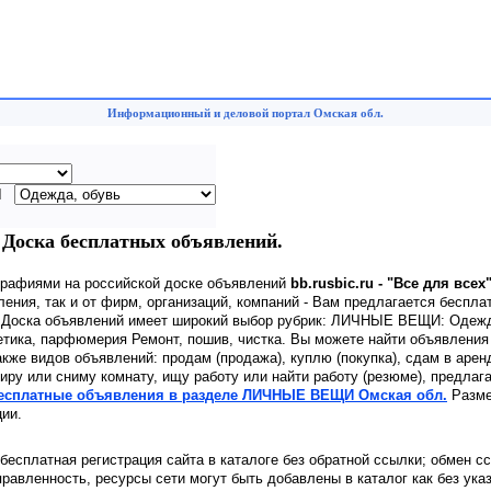
Информационный и деловой портал Омская обл.
И
оска бесплатных объявлений.
графиями на российской доске объявлений
bb.rusbic.ru - "Все для всех
ения, так и от фирм, организаций, компаний - Вам предлагается беспла
. Доска объявлений имеет широкий выбор рубрик: ЛИЧНЫЕ ВЕЩИ: Одежд
етика, парфюмерия Ремонт, пошив, чистка. Вы можете найти объявления
акже видов объявлений: продам (продажа), куплю (покупка), сдам в арен
иру или сниму комнату, ищу работу или найти работу (резюме), предлаг
бесплатные объявления в разделе ЛИЧНЫЕ ВЕЩИ Омская обл.
Разме
ии.
 бесплатная регистрация сайта в каталоге без обратной ссылки; обмен с
равленность, ресурсы сети могут быть добавлены в каталог как без ука