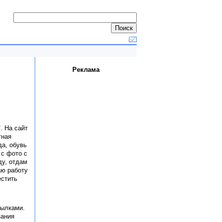
Реклама
"
. На сайт
тная
а, обувь
 с фото с
ду, отдам
аю работу
стить
сылками.
зания