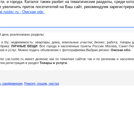
сти, и города. Каталог также разбит на тематические разделы, среди кот
е увеличить приток посетителей на Ваш сайт, рекомендуем зарегистриро
at.rusbic.ru - Омская обл.
.
й день реализованы разделы:
и б/у; недвижимость: квартиры, дома, земельные участки; бизнес; работа; товары д
убрика:
ЛИЧНЫЕ ВЕЩИ
. Все города и населенные пункты России: Москва, Санкт-Пет
аров и услуг. Можно подать объявление c фотографиями.Выбран регион:
Омская обл.
алог cat.rusbic.ru имеет деление как по тематике сайтов так и по регионам и населе
упна регистрация в раздел
Товары и услуги
.
а, парфюмерия
,
Ремонт, пошив, чистка