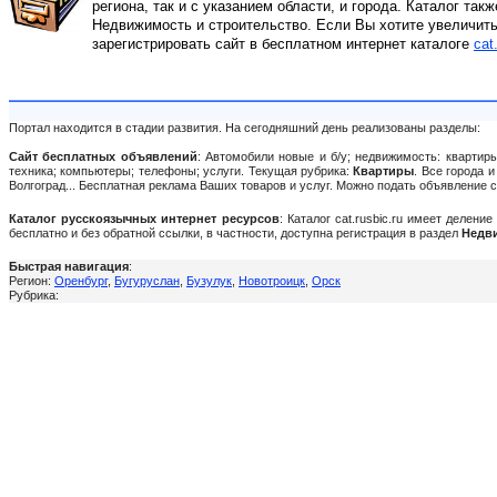
региона, так и с указанием области, и города. Каталог так
Недвижимость и строительство. Если Вы хотите увеличить
зарегистрировать сайт в бесплатном интернет каталоге
cat
Портал находится в стадии развития. На сегодняшний день реализованы разделы:
Сайт бесплатных объявлений
: Автомобили новые и б/у; недвижимость: квартиры
техника; компьютеры; телефоны; услуги. Текущая рубрика:
Квартиры
. Все города 
Волгоград... Бесплатная реклама Ваших товаров и услуг. Можно подать объявление
Каталог русскоязычных интернет ресурсов
: Каталог cat.rusbic.ru имеет делен
бесплатно и без обратной ссылки, в частности, доступна регистрация в раздел
Недви
Быстрая навигация
:
Регион:
Оренбург
,
Бугуруслан
,
Бузулук
,
Новотроицк
,
Орск
Рубрика: