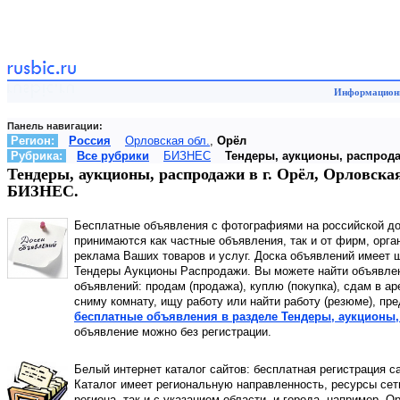
Информационн
Панель навигации:
Регион:
Россия
Орловская обл.
,
Орёл
Рубрика:
Все рубрики
БИЗНЕС
Тендеры, аукционы, распрод
Тендеры, аукционы, распродажи в г. Орёл, Орловская
БИЗНЕС.
Бесплатные объявления с фотографиями на российской д
принимаются как частные объявления, так и от фирм, орга
реклама Ваших товаров и услуг. Доска объявлений имеет 
Тендеры Аукционы Распродажи. Вы можете найти объявлени
объявлений: продам (продажа), куплю (покупка), сдам в а
сниму комнату, ищу работу или найти работу (резюме), пр
бесплатные объявления в разделе Тендеры, аукционы, 
объявление можно без регистрации.
Белый интернет каталог сайтов: бесплатная регистрация с
Каталог имеет региональную направленность, ресурсы сети
региона, так и с указанием области, и города, например, О