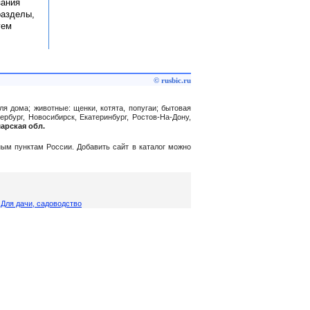
зания
разделы,
уем
© rusbic.ru
ля дома; животные: щенки, котята, попугаи; бытовая
ербург, Новосибирск, Екатеринбург, Ростов-На-Дону,
марская обл.
нным пунктам России. Добавить сайт в каталог можно
,
Для дачи, садоводство