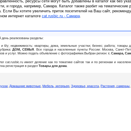
равленность, ресурсы сети могут быть добавлены в каталог как без ука
сти, и города, например, Самара. Каталог также разбит на тематические 
. Если Вы хотите увеличить приток посетителей на Ваш сайт, рекоменд
тном интернет каталоге
cat.rusbic.ru - Самара
.
й день реализованы разделы:
и б/у; недвижимость: квартиры, дома, земельные участки; бизнес; работа; товары д
рубрика:
ДОМ, СЕМЬЯ
. Все города и населенные пункты России: Москва, Санкт-Пет
аров и услуг. Можно подать объявление c фотографиями.Выбран регион:
г. Самара, Са
алог cat.rusbic.ru имеет деление как по тематике сайтов так и по регионам и населе
упна регистрация в раздел
Товары для дома
.
кухни
,
Домашние животные
,
Мебель, интерьер
,
Здоровье, красота
,
Растения, саженцы