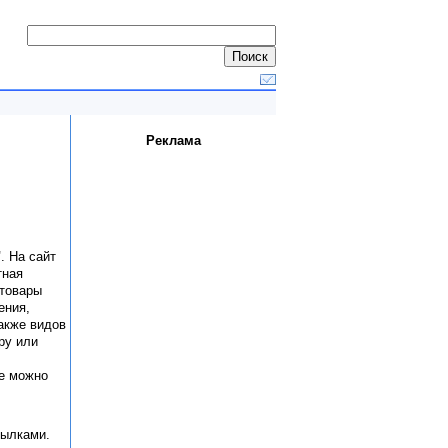
Реклама
"
. На сайт
тная
 товары
ения,
акже видов
ру или
е можно
сылками.