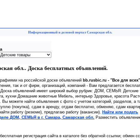
Информационный и деловой портал Самарская обл.
а
кая обл.. Доска бесплатных объявлений.
графиями на российской доске объявлений
bb.rusbic.ru - "Все для всех
ения, так и от фирм, организаций, компаний - Вам предлагается беспла
. Доска объявлений имеет широкий выбор рубрик: ДОМ, СЕМЬЯ: Детские
та, кухни Домашние животные Мебель, интерьер Здоровье, красота Раст
 Вы можете найти объявления с фото с учетом категорий, разделов, а т
куплю (покупка), сдам в аренду, отдам бесплатно, обменяю, сдам кварти
найти работу (резюме), предлагаю работу (вакансии).
Найти или подать
деле ДОМ, СЕМЬЯ в г. Самара, Самарская обл.
Разместить объявлени
 бесплатная регистрация сайта в каталоге без обратной ссылки; обмен с