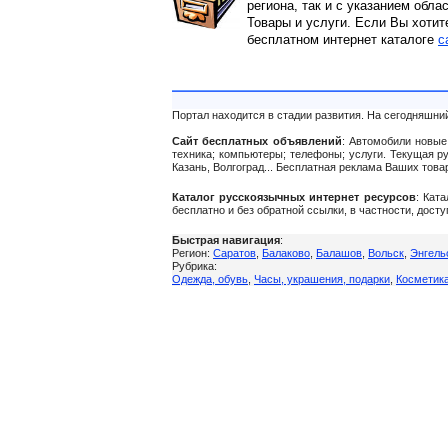
региона, так и с указанием обла
Товары и услуги. Если Вы хотит
бесплатном интернет каталоге
c
Портал находится в стадии развития. На сегодняшни
Сайт бесплатных объявлений
: Автомобили новые 
техника; компьютеры; телефоны; услуги. Текущая р
Казань, Волгоград... Бесплатная реклама Ваших тов
Каталог русскоязычных интернет ресурсов
: Кат
бесплатно и без обратной ссылки, в частности, дост
Быстрая навигация
:
Регион:
Саратов
,
Балаково
,
Балашов
,
Вольск
,
Энгель
Рубрика:
Одежда, обувь
,
Часы, украшения, подарки
,
Косметик