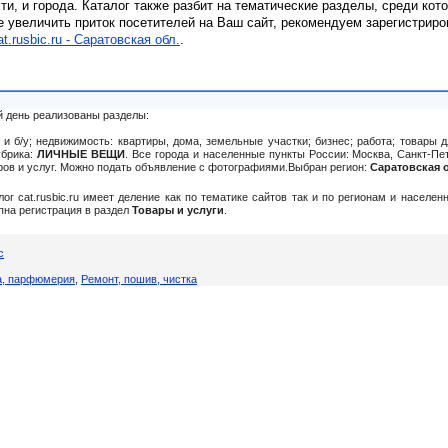
сти, и города. Каталог также разбит на тематические разделы, среди кот
е увеличить приток посетителей на Ваш сайт, рекомендуем зарегистриро
at.rusbic.ru - Саратовская обл.
.
й день реализованы разделы:
и б/у; недвижимость: квартиры, дома, земельные участки; бизнес; работа; товары д
убрика:
ЛИЧНЫЕ ВЕЩИ
. Все города и населенные пункты России: Москва, Санкт-Пет
аров и услуг. Можно подать объявление c фотографиями.Выбран регион:
Саратовская 
алог cat.rusbic.ru имеет деление как по тематике сайтов так и по регионам и населе
упна регистрация в раздел
Товары и услуги
.
с
а, парфюмерия
,
Ремонт, пошив, чистка