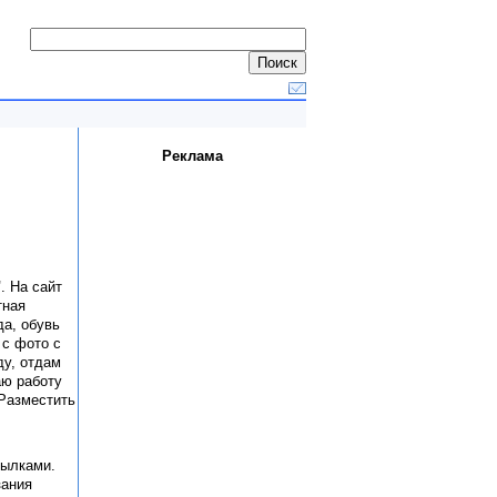
Реклама
"
. На сайт
тная
а, обувь
 с фото с
ду, отдам
аю работу
Разместить
сылками.
зания