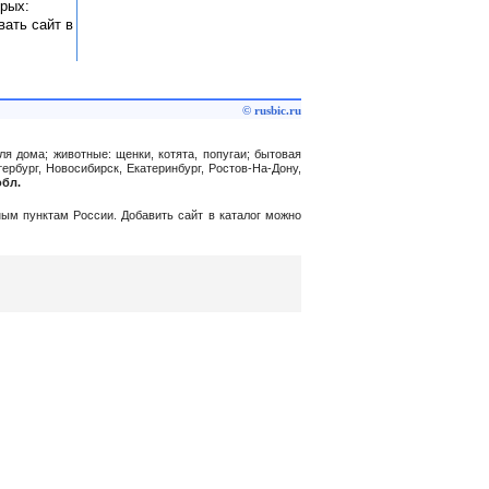
орых:
вать сайт в
© rusbic.ru
ля дома; животные: щенки, котята, попугаи; бытовая
ербург, Новосибирск, Екатеринбург, Ростов-На-Дону,
обл.
нным пунктам России. Добавить сайт в каталог можно