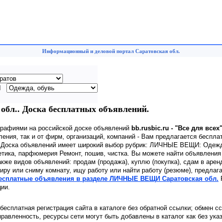
Информационный и деловой портал Саратовская обл.
И
л.. Доска бесплатных объявлений.
графиями на российской доске объявлений
bb.rusbic.ru - "Все для всех
ения, так и от фирм, организаций, компаний - Вам предлагается беспла
. Доска объявлений имеет широкий выбор рубрик: ЛИЧНЫЕ ВЕЩИ: Одежд
етика, парфюмерия Ремонт, пошив, чистка. Вы можете найти объявления
акже видов объявлений: продам (продажа), куплю (покупка), сдам в арен
иру или сниму комнату, ищу работу или найти работу (резюме), предлаг
бесплатные объявления в разделе ЛИЧНЫЕ ВЕЩИ Саратовская обл.
ии.
 бесплатная регистрация сайта в каталоге без обратной ссылки; обмен с
равленность, ресурсы сети могут быть добавлены в каталог как без ука