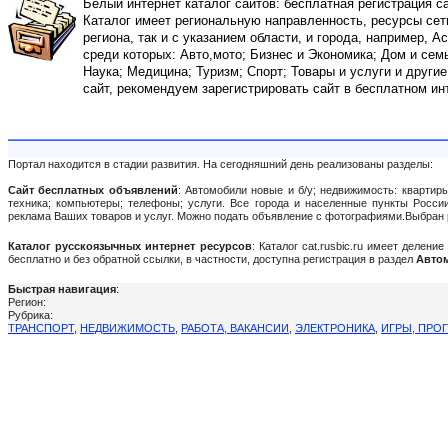
Белый интернет каталог сайтов: бесплатная регистрация с
Каталог имеет региональную направленность, ресурсы сети
региона, так и с указанием области, и города, например, А
среди которых: Авто,мото; Бизнес и Экономика; Дом и сем
Наука; Медицина; Туризм; Спорт; Товары и услуги и други
сайт, рекомендуем зарегистрировать сайт в бесплатном ин
Портал находится в стадии развития. На сегодняшний день реализованы разделы:
Сайт бесплатных объявлений
: Автомобили новые и б/у; недвижимость: квартиры
техника; компьютеры; телефоны; услуги. Все города и населенные пункты России:
реклама Ваших товаров и услуг. Можно подать объявление c фотографиями.Выбран 
Каталог русскоязычных интернет ресурсов
: Каталог cat.rusbic.ru имеет делен
бесплатно и без обратной ссылки, в частности, доступна регистрация в раздел
Автом
Быстрая навигация
:
Регион:
Рубрика:
ТРАНСПОРТ
,
НЕДВИЖИМОСТЬ
,
РАБОТА, ВАКАНСИИ
,
ЭЛЕКТРОНИКА
,
ИГРЫ, ПРО