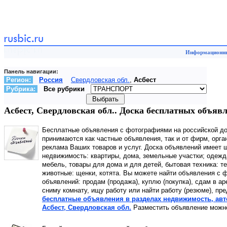
Информационный
Панель навигации:
Регион:
Россия
Свердловская обл.
,
Асбест
Рубрика:
Все рубрики
Асбест, Свердловская обл.. Доска бесплатных объявл
Бесплатные объявления с фотографиями на российской д
принимаются как частные объявления, так и от фирм, орга
реклама Ваших товаров и услуг. Доска объявлений имеет ш
недвижимость: квартиры, дома, земельные участки; одежд
мебель, товары для дома и для детей, бытовая техника: т
животные: щенки, котята. Вы можете найти объявления с ф
объявлений: продам (продажа), куплю (покупка), сдам в а
сниму комнату, ищу работу или найти работу (резюме), пр
бесплатные объявления в разделах недвижимость, автот
Асбест, Свердловская обл.
Разместить объявление можно