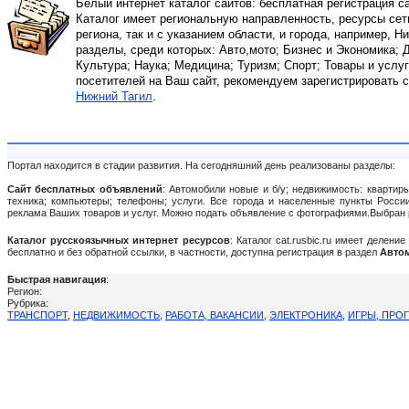
Белый интернет каталог сайтов: бесплатная регистрация с
Каталог имеет региональную направленность, ресурсы сети
региона, так и с указанием области, и города, например, Н
разделы, среди которых: Авто,мото; Бизнес и Экономика;
Культура; Наука; Медицина; Туризм; Спорт; Товары и услуг
посетителей на Ваш сайт, рекомендуем зарегистрировать 
Нижний Тагил
.
Портал находится в стадии развития. На сегодняшний день реализованы разделы:
Сайт бесплатных объявлений
: Автомобили новые и б/у; недвижимость: квартиры
техника; компьютеры; телефоны; услуги. Все города и населенные пункты России:
реклама Ваших товаров и услуг. Можно подать объявление c фотографиями.Выбран 
Каталог русскоязычных интернет ресурсов
: Каталог cat.rusbic.ru имеет делен
бесплатно и без обратной ссылки, в частности, доступна регистрация в раздел
Автом
Быстрая навигация
:
Регион:
Рубрика:
ТРАНСПОРТ
,
НЕДВИЖИМОСТЬ
,
РАБОТА, ВАКАНСИИ
,
ЭЛЕКТРОНИКА
,
ИГРЫ, ПРО