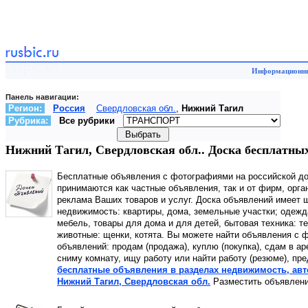
Информационный
Панель навигации:
Регион:
Россия
Свердловская обл.
,
Нижний Тагил
Рубрика:
Все рубрики
Нижний Тагил, Свердловская обл.. Доска бесплатных
Бесплатные объявления с фотографиями на российской д
принимаются как частные объявления, так и от фирм, орга
реклама Ваших товаров и услуг. Доска объявлений имеет ш
недвижимость: квартиры, дома, земельные участки; одежд
мебель, товары для дома и для детей, бытовая техника: т
животные: щенки, котята. Вы можете найти объявления с ф
объявлений: продам (продажа), куплю (покупка), сдам в а
сниму комнату, ищу работу или найти работу (резюме), пр
бесплатные объявления в разделах недвижимость, автот
Нижний Тагил, Свердловская обл.
Разместить объявлени