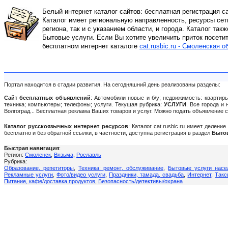
Белый интернет каталог сайтов: бесплатная регистрация с
Каталог имеет региональную направленность, ресурсы сети
региона, так и с указанием области, и города. Каталог так
Бытовые услуги. Если Вы хотите увеличить приток посетит
бесплатном интернет каталоге
cat.rusbic.ru - Смоленская о
Портал находится в стадии развития. На сегодняшний день реализованы разделы:
Сайт бесплатных объявлений
: Автомобили новые и б/у; недвижимость: квартиры
техника; компьютеры; телефоны; услуги. Текущая рубрика:
УСЛУГИ
. Все города и
Волгоград... Бесплатная реклама Ваших товаров и услуг. Можно подать объявление
Каталог русскоязычных интернет ресурсов
: Каталог cat.rusbic.ru имеет делен
бесплатно и без обратной ссылки, в частности, доступна регистрация в раздел
Быто
Быстрая навигация
:
Регион:
Смоленск
,
Вязьма
,
Рославль
Рубрика:
Образование, репетиторы
,
Техника: ремонт, обслуживание
,
Бытовые услуги насе
Рекламные услуги
,
Фото/видео услуги
,
Праздники, тамада, свадьба
,
Интернет
,
Такс
Питание, кафе/доставка продуктов
,
Безопасность/детективы/охрана