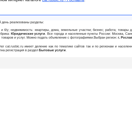
й день реализованы разделы:
и б/у; недвижимость: квартиры, дома, земельные участки; бизнес; работа; товары д
убрика:
Юридические услуги
. Все города и населенные пункты России: Москва, Санк
их товаров и услуг. Можно подать объявление c фотографиями.Выбран регион:
г. Росла
алог cat.rusbic.ru имеет деление как по тематике сайтов так и по регионам и населе
упна регистрация в раздел
Бытовые услуги
.