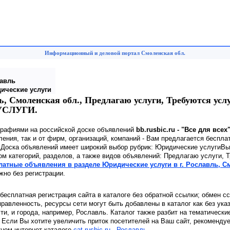
Информационный и деловой портал Смоленская обл.
авль
ические услуги
ь, Смоленская обл., Предлагаю услуги, Требуются услу
 УСЛУГИ.
графиями на российской доске объявлений
bb.rusbic.ru - "Все для всех
ения, так и от фирм, организаций, компаний - Вам предлагается беспла
. Доска объявлений имеет широкий выбор рубрик: Юридические услугиВ
ом категорий, разделов, а также видов объявлений: Предлагаю услуги, 
латные объявления в разделе Юридические услуги в г. Рославль, С
но без регистрации.
 бесплатная регистрация сайта в каталоге без обратной ссылки; обмен с
равленность, ресурсы сети могут быть добавлены в каталог как без ука
сти, и города, например, Рославль. Каталог также разбит на тематически
 Если Вы хотите увеличить приток посетителей на Ваш сайт, рекоменду
тном интернет каталоге
cat.rusbic.ru - Рославль
.