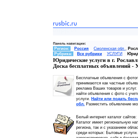
Панель навигации:
Регион:
Россия
Смоленская обл.
,
Росл
Рубрика:
Все рубрики
УСЛУГИ
Юрид
Юридические услуги в г. Рославл
Доска бесплатных объявлений -
Бесплатные объявления с фото
принимаются как частные объявл
реклама Ваших товаров и услуг
найти объявления с фото с учет
услуги.
Найти или подать бесп
обл.
Разместить объявление мож
Белый интернет каталог сайтов:
Каталог имеет региональную нап
региона, так и с указанием обла
среди которых: Бытовые услуги.
зарегистрировать сайт в беспла