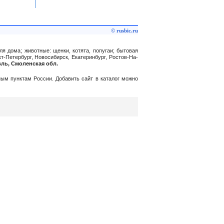
© rusbic.ru
ля дома; животные: щенки, котята, попугаи; бытовая
т-Петербург, Новосибирск, Екатеринбург, Ростов-На-
вль, Смоленская обл.
нным пунктам России. Добавить сайт в каталог можно