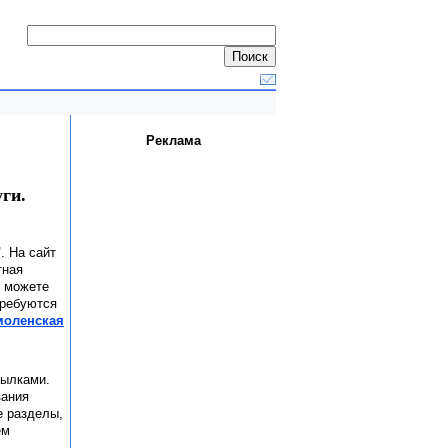
Реклама
ги.
"
. На сайт
тная
ы можете
Требуются
моленская
сылками.
зания
е разделы,
ем