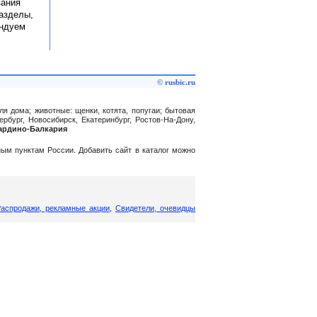
зания
разделы,
ендуем
© rusbic.ru
ля дома; животные: щенки, котята, попугаи; бытовая
рбург, Новосибирск, Екатеринбург, Ростов-На-Дону,
бардино-Балкария
нным пунктам России. Добавить сайт в каталог можно
аспродажи, рекламные акции
,
Свидетели, очевидцы