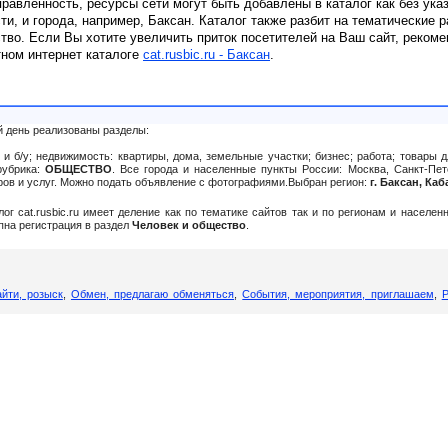
равленность, ресурсы сети могут быть добавлены в каталог как без ука
сти, и города, например, Баксан. Каталог также разбит на тематические 
тво. Если Вы хотите увеличить приток посетителей на Ваш сайт, реком
тном интернет каталоге
cat.rusbic.ru - Баксан
.
й день реализованы разделы:
и б/у; недвижимость: квартиры, дома, земельные участки; бизнес; работа; товары д
рубрика:
ОБЩЕСТВО
. Все города и населенные пункты России: Москва, Санкт-Пете
аров и услуг. Можно подать объявление c фотографиями.Выбран регион:
г. Баксан, Ка
алог cat.rusbic.ru имеет деление как по тематике сайтов так и по регионам и населе
упна регистрация в раздел
Человек и общество
.
йти, розыск
,
Обмен, предлагаю обменяться
,
События, мероприятия, приглашаем
,
Р