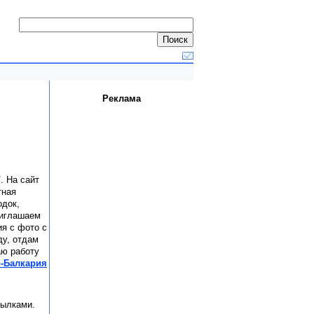
Реклама
"
. На сайт
тная
одок,
риглашаем
я с фото с
ду, отдам
аю работу
о-Балкария
сылками.