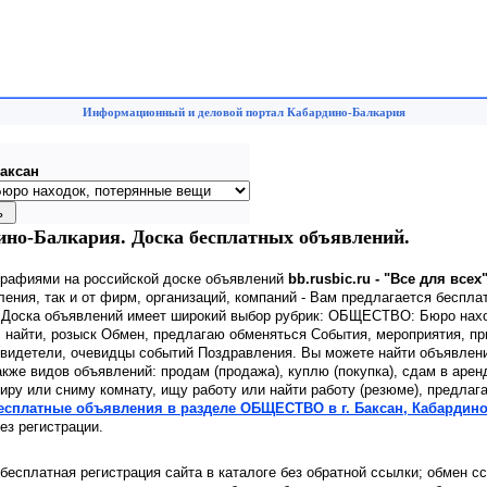
Информационный и деловой портал Кабардино-Балкария
аксан
но-Балкария. Доска бесплатных объявлений.
графиями на российской доске объявлений
bb.rusbic.ru - "Все для всех
ения, так и от фирм, организаций, компаний - Вам предлагается беспла
. Доска объявлений имеет широкий выбор рубрик: ОБЩЕСТВО: Бюро нах
 найти, розыск Обмен, предлагаю обменяться События, мероприятия, п
видетели, очевидцы событий Поздравления. Вы можете найти объявлени
акже видов объявлений: продам (продажа), куплю (покупка), сдам в арен
иру или сниму комнату, ищу работу или найти работу (резюме), предлаг
бесплатные объявления в разделе ОБЩЕСТВО в г. Баксан, Кабардин
ез регистрации.
 бесплатная регистрация сайта в каталоге без обратной ссылки; обмен с