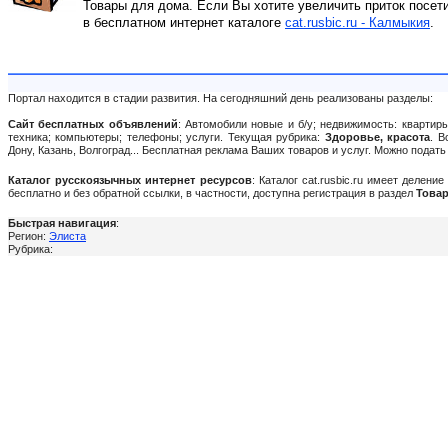
Товары для дома. Если Вы хотите увеличить приток посет
в бесплатном интернет каталоге
cat.rusbic.ru - Калмыкия
.
Портал находится в стадии развития. На сегодняшний день реализованы разделы:
Сайт бесплатных объявлений
: Автомобили новые и б/у; недвижимость: квартиры
техника; компьютеры; телефоны; услуги. Текущая рубрика:
Здоровье, красота
. В
Дону, Казань, Волгоград... Бесплатная реклама Ваших товаров и услуг. Можно пода
Каталог русскоязычных интернет ресурсов
: Каталог cat.rusbic.ru имеет делен
бесплатно и без обратной ссылки, в частности, доступна регистрация в раздел
Товар
Быстрая навигация
:
Регион:
Элиста
Рубрика: