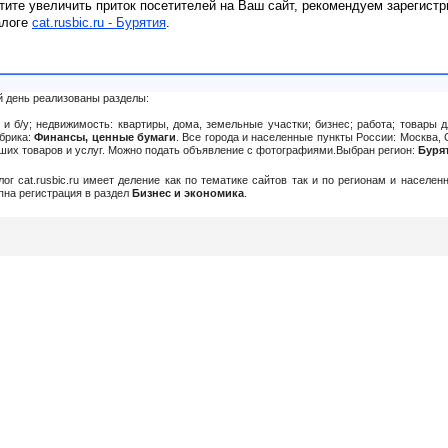
тите увеличить приток посетителей на Ваш сайт, рекомендуем зарегистр
алоге
cat.rusbic.ru - Бурятия
.
й день реализованы разделы:
и б/у; недвижимость: квартиры, дома, земельные участки; бизнес; работа; товары д
убрика:
Финансы, ценные бумаги
. Все города и населенные пункты России: Москва, 
Ваших товаров и услуг. Можно подать объявление c фотографиями.Выбран регион:
Буря
алог cat.rusbic.ru имеет деление как по тематике сайтов так и по регионам и населе
упна регистрация в раздел
Бизнес и экономика
.