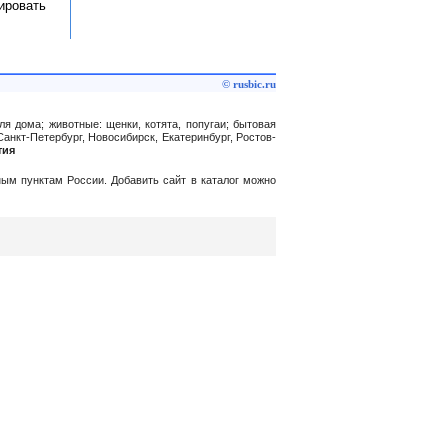
ировать
© rusbic.ru
ля дома; животные: щенки, котята, попугаи; бытовая
Санкт-Петербург, Новосибирск, Екатеринбург, Ростов-
тия
нным пунктам России. Добавить сайт в каталог можно