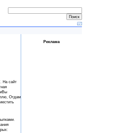
Реклама
"
. На сайт
тная
гиВы
уплю, Отдам
местить
сылками.
зания
орых: