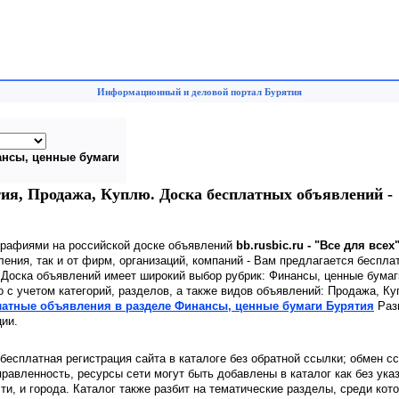
Информационный и деловой портал Бурятия
нсы, ценные бумаги
ия, Продажа, Куплю. Доска бесплатных объявлений -
графиями на российской доске объявлений
bb.rusbic.ru - "Все для всех
ения, так и от фирм, организаций, компаний - Вам предлагается беспла
. Доска объявлений имеет широкий выбор рубрик: Финансы, ценные бума
 с учетом категорий, разделов, а также видов объявлений: Продажа, К
латные объявления в разделе Финансы, ценные бумаги Бурятия
Раз
ии.
 бесплатная регистрация сайта в каталоге без обратной ссылки; обмен с
равленность, ресурсы сети могут быть добавлены в каталог как без ука
сти, и города. Каталог также разбит на тематические разделы, среди кот