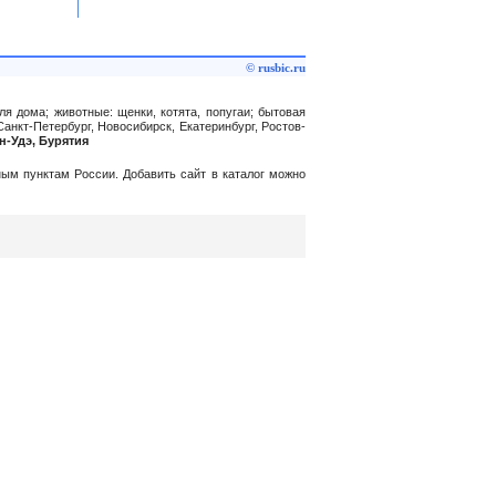
© rusbic.ru
ля дома; животные: щенки, котята, попугаи; бытовая
Санкт-Петербург, Новосибирск, Екатеринбург, Ростов-
ан-Удэ, Бурятия
нным пунктам России. Добавить сайт в каталог можно