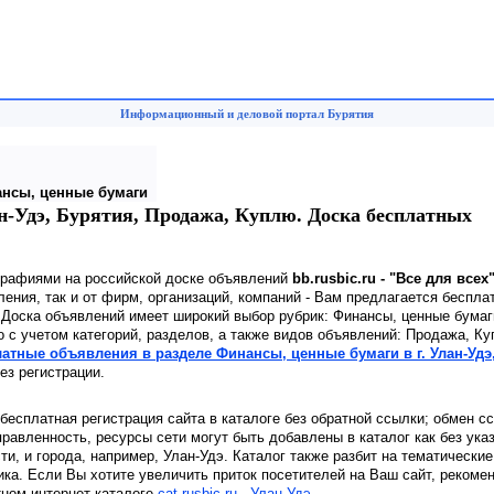
Информационный и деловой портал Бурятия
нсы, ценные бумаги
ан-Удэ, Бурятия, Продажа, Куплю. Доска бесплатных
графиями на российской доске объявлений
bb.rusbic.ru - "Все для всех
ения, так и от фирм, организаций, компаний - Вам предлагается беспла
. Доска объявлений имеет широкий выбор рубрик: Финансы, ценные бума
 с учетом категорий, разделов, а также видов объявлений: Продажа, К
латные объявления в разделе Финансы, ценные бумаги в г. Улан-Удэ
ез регистрации.
 бесплатная регистрация сайта в каталоге без обратной ссылки; обмен с
равленность, ресурсы сети могут быть добавлены в каталог как без ука
сти, и города, например, Улан-Удэ. Каталог также разбит на тематически
ика. Если Вы хотите увеличить приток посетителей на Ваш сайт, рекоме
тном интернет каталоге
cat.rusbic.ru - Улан-Удэ
.