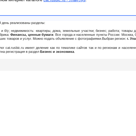
й день реализованы разделы:
и б/у; недвижимость: квартиры, дома, земельные участки; бизнес; работа; товары д
убрика:
Финансы, ценные бумаги
. Все города и населенные пункты России: Москва, 
Ваших товаров и услуг. Можно подать объявление c фотографиями.Выбран регион:
г. Ул
алог cat.rusbic.ru имеет деление как по тематике сайтов так и по регионам и населе
упна регистрация в раздел
Бизнес и экономика
.