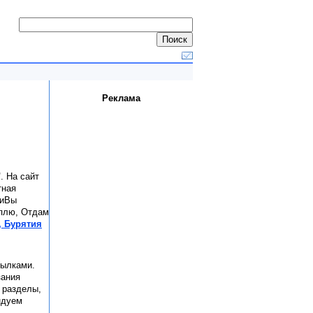
Реклама
"
. На сайт
тная
гиВы
уплю, Отдам
, Бурятия
сылками.
зания
е разделы,
ндуем