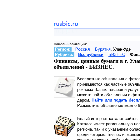
Панель навигации:
Регион:
Россия
Бурятия
,
Улан-Удэ
Рубрика:
Все рубрики
БИЗНЕС
Фина
Финансы, ценные бумаги в г. Ул
объявлений - БИЗНЕС.
Бесплатные объявления с фото
принимаются как частные объявл
реклама Ваших товаров и услуг
можете найти объявления с фото
даром.
Найти или подать бесп
Разместить объявление можно б
Белый интернет каталог сайтов:
Каталог имеет региональную нап
региона, так и с указанием обла
среди которых: Бизнес и эконом
зарегистрировать сайт в беспла